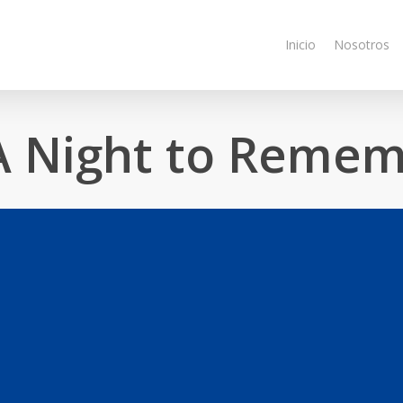
Inicio
Nosotros
A Night to Reme