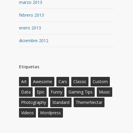
marzo 2013
febrero 2013
enero 2013
diciembre 2012
Etiquetas
Art
Awesome
Cars
Classic
Custom
Data
Epic
Funny
Gaming Tips
Music
Photography
Standard
ThemeNectar
Videos
Wordpress