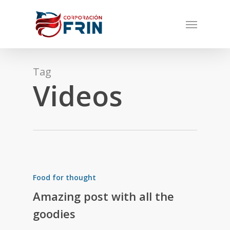
Skip
Menu
to
main
content
Tag
Videos
Food for thought
Amazing post with all the
goodies